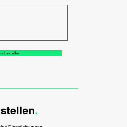
xi bestellen
stellen
.
ine Dienstleistungen.