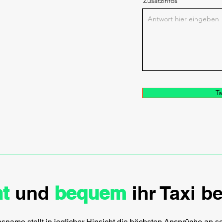
Zusatzinfos
Ta
ht
und
bequem
ihr Taxi be
ame stellt in jeglicher Hinsicht die höchsten Ansprüche an se